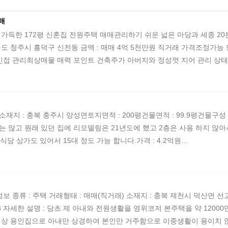
매
 가득한 172평 신혼집 전원주택 매매 ​관리하기 쉬운 넓은 마당과 세종 2
도 청주시 흥덕구 신전동 금액 : 매매 4억 5천만원 직거래 가격조정가능 면적 
 인접 관리최상 ​매물 매력 포인트 건축주가 아버지와 정성껏 지어 관리 
​ 소재지 : 충북 충주시 앙성면 ​ 토지면적 : 200평 ​ 건물면적 : 99.9평 ​ 건물
물지는 않고 원래 있던 집에 리모델링은 21년도에 했고 2층은 사용 하지 않아
차는 식당 상가도 있어서 15대 정도 가능 합니다. ​ 가격 : 4.2억원…
종류 : 주택 거래형태 : 매매(직거래) 소재지 : 충북 제천시 덕산면 선고리5
786-3353 자세한 설명 : 당초 제 아내와 전원생활을 영위코저 본주택을 약 1
업상 용인집으로 아내만 상경하여 본인만 거주함으로 이중생활이 용이치 