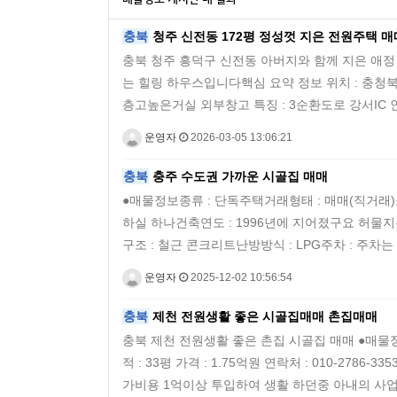
충북
청주 신전동 172평 정성껏 지은 전원주택 매
​충북 청주 흥덕구 신전동 아버지와 함께 지은 애정
는 힐링 하우스입니다 ​핵심 요약 정보 위치 : 충청북
층고높은거실 외부창고 특징 : 3순환도로 강서IC
운영자
2026-03-05 13:06:21
충북
충주 수도권 가까운 시골집 매매
​●매물정보 ​ 종류 : 단독주택 ​ 거래형태 : 매매(직거래) 
하실 하나 ​ 건축연도 : 1996년에 지어졌구요 허
구조 : 철근 콘크리트 ​ 난방방식 : LPG ​ 주차 : 주
운영자
2025-12-02 10:56:54
충북
제천 전원생활 좋은 시골집매매 촌집매매
충북 제천 전원생활 좋은 촌집 시골집 매매 ●매물정보 
적 : 33평 가격 : 1.75억원 연락처 : 010-2
가비용 1억이상 투입하여 생활 하던중 아내의 사