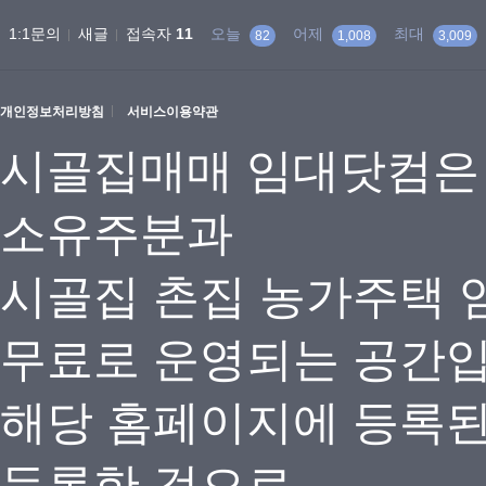
1:1문의
새글
접속자
11
오늘
어제
최대
82
1,008
3,009
개인정보처리방침
서비스이용약관
시골집매매 임대닷컴은
소유주분과
시골집 촌집 농가주택 
무료로 운영되는 공간
해당 홈페이지에 등록
등록한 것으로