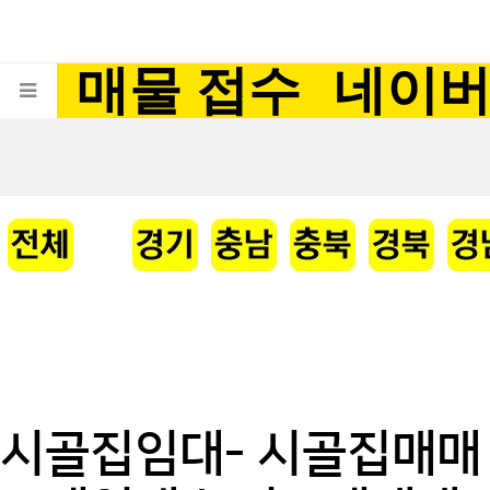
매물 접수
네이
시골집임대- 시골집매매