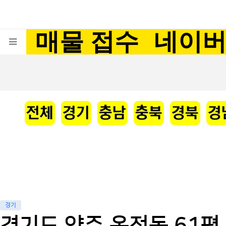
매물 접수
네이
경기
경기도 양주 옥정동 61평