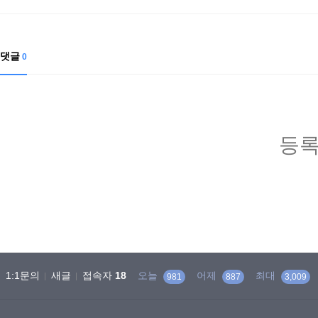
댓글
0
등록
1:1문의
새글
접속자
18
오늘
어제
최대
981
887
3,009