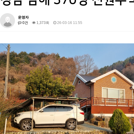
운영자
0건
1,373회
26-03-16 11:55