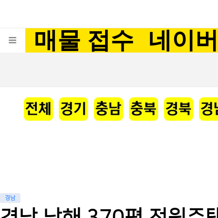
매물 접수
네이
경남
경남 남해 370평 전원주