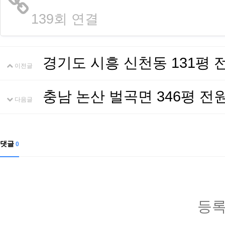
139회 연결
경기도 시흥 신천동 131평
이전글
충남 논산 벌곡면 346평 전
다음글
댓글
0
등록