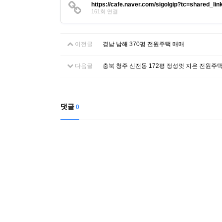
https://cafe.naver.com/sigolgip?tc=shared_lin
161회 연결
이전글
경남 남해 370평 전원주택 매매
다음글
충북 청주 신전동 172평 정성껏 지은 전원주
댓글
0