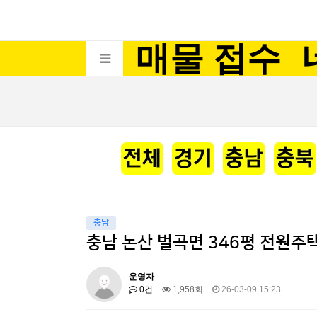
매물 접수
충남
충남 논산 벌곡면 346평 전원주
운영자
0건
1,958회
26-03-09 15:23