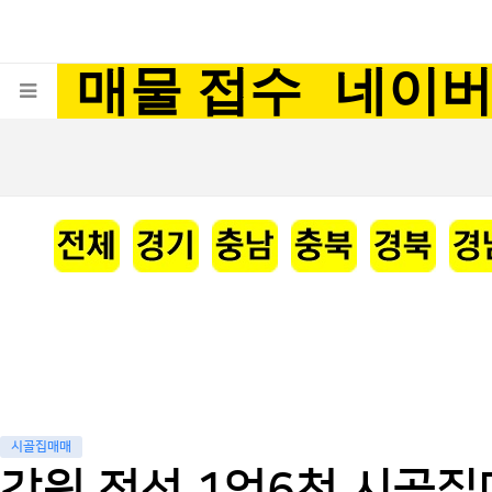
매물 접수
네이
시골집매매
강원 정선 1억6천 시골