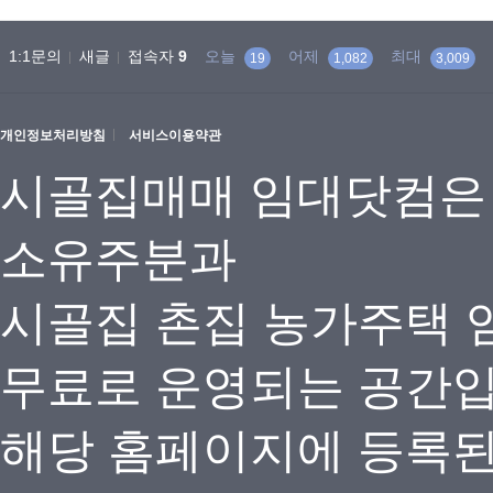
1:1문의
새글
접속자
9
오늘
어제
최대
19
1,082
3,009
개인정보처리방침
서비스이용약관
시골집매매 임대닷컴은
소유주분과
시골집 촌집 농가주택 
무료로 운영되는 공간
해당 홈페이지에 등록