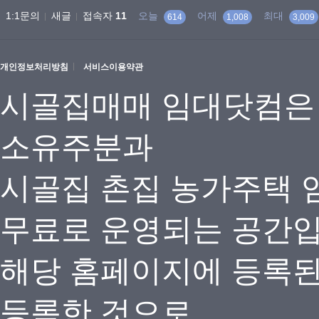
1:1문의
새글
접속자
11
오늘
어제
최대
614
1,008
3,009
개인정보처리방침
서비스이용약관
시골집매매 임대닷컴은
소유주분과
시골집 촌집 농가주택 
무료로 운영되는 공간
해당 홈페이지에 등록
등록한 것으로