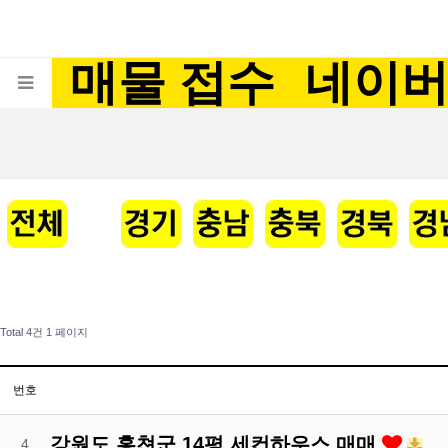
매물 접수
네이
Total 4건
1 페이지
번호
강원도 홍쳔군 14평 세컨하우스 매매
4