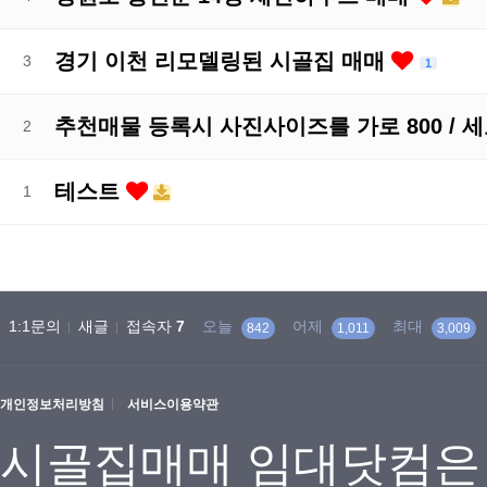
경기 이천 리모델링된 시골집 매매
3
1
추천매물 등록시 사진사이즈를 가로 800 / 세
2
테스트
1
1:1문의
새글
접속자
7
오늘
어제
최대
842
1,011
3,009
개인정보처리방침
서비스이용약관
시골집매매 임대닷컴은