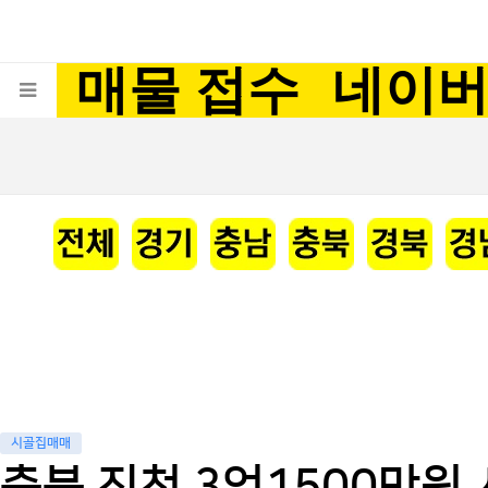
매물 접수
네이
시골집매매
충북 진천 3억1500만