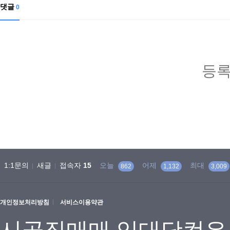
댓글
0
등록
1:1문의
새글
접속자
15
오늘
어제
최대
862
1,132
3,009
개인정보처리방침
서비스이용약관