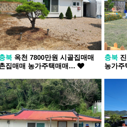
충북
옥천 7800만원 시골집매매
충북
진
촌집매매 농가주택매매…
농가주