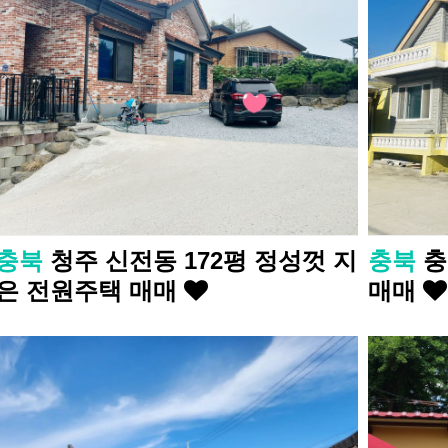
충북
청주 신전동 172평 정성껏 지
충북
충
은 전원주택 매매
매매