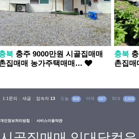
충북
충주 9000만원 시골집매매
충북
충
촌집매매 농가주택매매…
촌집매
1:1문의
새글
접속자
13
오늘
어제
최대
908
887
3,009
개인정보처리방침
서비스이용약관
시골집매매 임대닷컴은