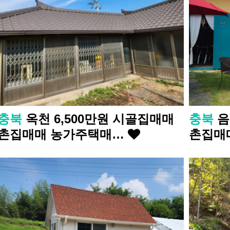
충북
옥천 6,500만원 시골집매매
충북
음
촌집매매 농가주택매…
촌집매